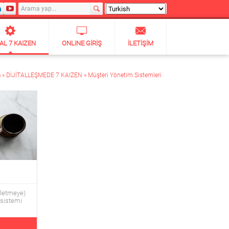
TAL 7 KAIZEN
ONLINE GIRIŞ
İLETIŞIM
a
»
DİJİTALLEŞMEDE 7 KAIZEN
»
Müşteri Yönetim Sistemleri
şletmeye)
 sistemi