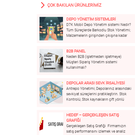
ÇOK BAKILAN ÜRÜNLERİMİZ
DEPO YÖNETIM SISTEMLERI
D7K Mobil Depo Yönetim sistemi Nedir?
Tüm Süreçlerde Barkodlu Stok Yönetimi;
Malzemelerin girişinden çıkışına kadar
tüm süreçlerin Barkod ile yönetilmesini
sağlar. Adresleme ve Etiketleme; Ürünler
B2B PANEL
etiketlenerek kimliğine kavuşturulur ve
Neden B2B (işletmeden işletmeye)
dinamik adresleyerek üretimin malzeme
Müşteri Sipariş Yönetim sistemi
taleplerini ve sevkiyatın yönetimini
kullanılmalı?
kolaylaştırır. İzlenebilirlik; Ürünlerin tüm
hareketlerinin...
DEPOLAR ARASI SEVK İRSALIYESI
Antrepo Yönetimi; Depolarınız arasındaki
sevkiyat süreçlerini pratikleştirin. Stok
Kontrolü; Stok kaynakların çift yönlü
hareketine izin vererek sevk irsaliyesi
oluşturun. E-İrsaliye; ERP sisteminizde
HEDEF – GERÇEKLEŞEN SATIŞ
irsaliyeniz GİB’ e gönderim için hazır.
GRAFİĞİ
Gerçekleşen Satış Grafiği Firmamızın
satış performansını izlemek ve analiz