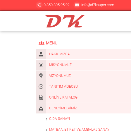
0 850 305 95 92
info@d7ksuper.com
MENÜ
HAKKIMIZDA
MISYONUMUZ
VIZYONUMUZ
TANITIM VIDEOSU
ONLINE KATALOG
DENEYIMLERIMIZ
GIDA SANAYI
MATBAA, ETIKET VE AMBALAJ SANAYI