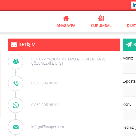
ANASAYFA
KURUMSAL
DIJI
İLETIŞIM
B
Adınız
D7K ERP YAZILIM SİSTEMLERİ VERİ ENTEGRE
ÇÖZÜMLERİ LTD. ŞTİ.
E-posta
0 850 305 95 92
Konu
0 850 305 95 92
info@d7ksuper.com
İletiniz 