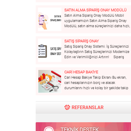
ürün ve hizmetini kullanan çalışanlarınızın
değerlendirmelerini, tekliflerin genel
SATIN ALMA SİPARİŞ ONAY MODÜLÜ
anlamda ucuz yada pahalı ve benzeri
Satın Alma Sipariş Onay Modülü Mobil
birçok kritere göre tedarikçilerinizi
uygulamamızın Satın Alma Sipariş Onay
değerlendirebileceğiniz TEK Platformu
Modülü, satın alma süreçlerinizi daha hızlı,
size sunuyoruz. Belge Kontrolleri ve
güvenilir ve verimli hale getirmek için
Yönetimi Tedarikçileriniz için...
tasarlanmıştır. Bu modül, siparişlerinizi
SATIŞ SİPARİŞ ONAY
kolayca takip etmenizi, onay süreçlerini
Satış Sipariş Onay Sistemi: İş Süreçlerinizi
dijitalleştirmenizi ve tedarik zincirinizi
Kolaylaştırın Satış Süreçlerinizi Modernize
optimize etmenizi sağlar. Öne...
Edin ve Verimliliğinizi Artırın! Sipariş
Yönetiminde Yeni Bir Dönem Başlıyor!
Satış Sipariş Onay Sistemi ile sipariş
CARİ HESAP BAKİYE
süreçlerinizi kolaylaştırın ve iş
Cari Hesap Bakiye Takip Ekranı Bu ekran,
verimliliğinizi artırın. İşte sistemimizin
cari hesaplarınızın borç ve alacak
sunduğu bazı avantajlar: Hızlı...
durumlarını hızlı ve kolay bir şekilde takip
etmenizi sağlar. İşte özellikleri: Arama
Fonksiyonu: Üst kısımda bulunan arama
çubuğu ile istediğiniz cari hesabı hızlıca
REFERANSLAR
bulabilirsiniz. Hesap Detayları:...
TEKNİK DESTEK