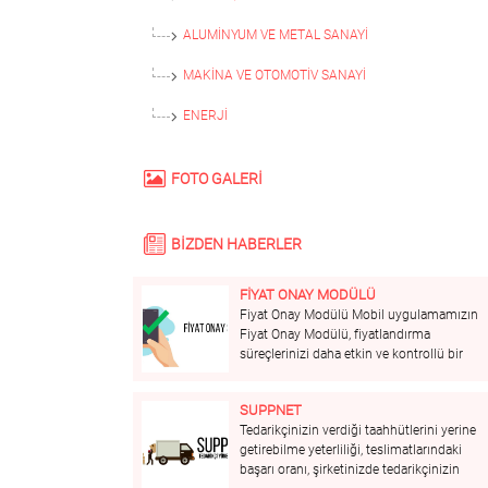
ALUMİNYUM VE METAL SANAYİ
MAKİNA VE OTOMOTİV SANAYİ
ENERJI
FOTO GALERİ
BİZDEN HABERLER
FİYAT ONAY MODÜLÜ
Fiyat Onay Modülü Mobil uygulamamızın
Fiyat Onay Modülü, fiyatlandırma
süreçlerinizi daha etkin ve kontrollü bir
şekilde yönetmenizi sağlar. Bu modül,
fiyat onay süreçlerinizi hızlandırır, hataları
SUPPNET
minimize eder ve kârlılığınızı artırmanıza
Tedarikçinizin verdiği taahhütlerini yerine
yardımcı olur. Öne Çıkan Özellikler:
getirebilme yeterliliği, teslimatlarındaki
Merkezi Yönetim: Tüm fiyat...
başarı oranı, şirketinizde tedarikçinizin