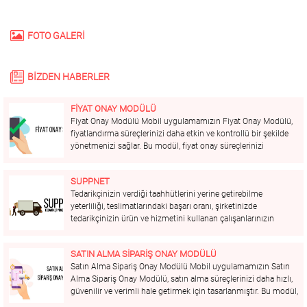
FOTO GALERİ
BİZDEN HABERLER
FİYAT ONAY MODÜLÜ
Fiyat Onay Modülü Mobil uygulamamızın Fiyat Onay Modülü,
fiyatlandırma süreçlerinizi daha etkin ve kontrollü bir şekilde
yönetmenizi sağlar. Bu modül, fiyat onay süreçlerinizi
hızlandırır, hataları minimize eder ve kârlılığınızı artırmanıza
yardımcı olur. Öne Çıkan Özellikler: Merkezi Yönetim: Tüm
SUPPNET
fiyat...
Tedarikçinizin verdiği taahhütlerini yerine getirebilme
yeterliliği, teslimatlarındaki başarı oranı, şirketinizde
tedarikçinizin ürün ve hizmetini kullanan çalışanlarınızın
değerlendirmelerini, tekliflerin genel anlamda ucuz yada pahalı
ve benzeri birçok kritere göre tedarikçilerinizi
SATIN ALMA SİPARİŞ ONAY MODÜLÜ
değerlendirebileceğiniz TEK Platformu size sunuyoruz. Belge
Satın Alma Sipariş Onay Modülü Mobil uygulamamızın Satın
Kontrolleri ve Yönetimi Tedarikçileriniz için...
Alma Sipariş Onay Modülü, satın alma süreçlerinizi daha hızlı,
güvenilir ve verimli hale getirmek için tasarlanmıştır. Bu modül,
siparişlerinizi kolayca takip etmenizi, onay süreçlerini