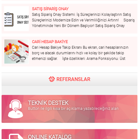
dijitalleştirmenizi ve tedarik zincirinizi optimize etmenizi
SATIŞ SİPARİŞ ONAY
sağlar. Öne...
Satış Sipariş Onay Sistemi: İş Süreçlerinizi Kolaylaştırın Satış
Süreçlerinizi Modernize Edin ve Verimliliğinizi Artırın! Sipariş
Yönetiminde Yeni Bir Dönem Başlıyor! Satış Sipariş Onay
Sistemi ile sipariş süreçlerinizi kolaylaştırın ve iş verimliliğinizi
artırın. İşte sistemimizin sunduğu bazı avantajlar: Hızlı...
CARİ HESAP BAKİYE
Cari Hesap Bakiye Takip Ekranı Bu ekran, cari hesaplarınızın
borç ve alacak durumlarını hızlı ve kolay bir şekilde takip
etmenizi sağlar. İşte özellikleri: Arama Fonksiyonu: Üst
kısımda bulunan arama çubuğu ile istediğiniz cari hesabı
hızlıca bulabilirsiniz. Hesap Detayları:...
REFERANSLAR
TEKNİK DESTEK
Button ile ilgili kısa bir açıklama yazabileceğiniz alan
ONLINE KATALOG