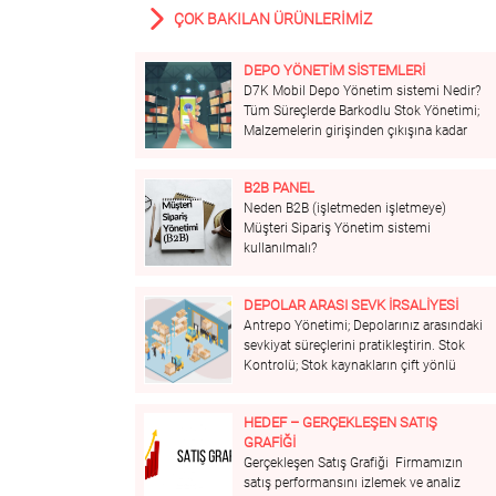
ÇOK BAKILAN ÜRÜNLERİMİZ
DEPO YÖNETIM SISTEMLERI
D7K Mobil Depo Yönetim sistemi Nedir?
Tüm Süreçlerde Barkodlu Stok Yönetimi;
Malzemelerin girişinden çıkışına kadar
tüm süreçlerin Barkod ile yönetilmesini
sağlar. Adresleme ve Etiketleme; Ürünler
B2B PANEL
etiketlenerek kimliğine kavuşturulur ve
Neden B2B (işletmeden işletmeye)
dinamik adresleyerek üretimin malzeme
Müşteri Sipariş Yönetim sistemi
taleplerini ve sevkiyatın yönetimini
kullanılmalı?
kolaylaştırır. İzlenebilirlik; Ürünlerin tüm
hareketlerinin...
DEPOLAR ARASI SEVK İRSALIYESI
Antrepo Yönetimi; Depolarınız arasındaki
sevkiyat süreçlerini pratikleştirin. Stok
Kontrolü; Stok kaynakların çift yönlü
hareketine izin vererek sevk irsaliyesi
oluşturun. E-İrsaliye; ERP sisteminizde
HEDEF – GERÇEKLEŞEN SATIŞ
irsaliyeniz GİB’ e gönderim için hazır.
GRAFİĞİ
Gerçekleşen Satış Grafiği Firmamızın
satış performansını izlemek ve analiz