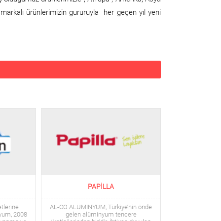
markalı ürünlerimizin gururuyla her geçen yıl yeni
PAPILLA
etlerine
AL-CO ALÜMİNYUM, Türkiye’nin önde
yum, 2008
gelen alüminyum tencere