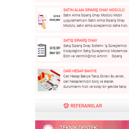
ürün ve hizmetini kullanan çalışanlarınızın
değerlendirmelerini, tekliflerin genel
SATIN ALMA SİPARİŞ ONAY MODÜLÜ
anlamda ucuz yada pahalı ve benzeri
Satın Alma Sipariş Onay Modülü Mobil
birçok kritere göre tedarikçilerinizi
uygulamamızın Satın Alma Sipariş Onay
değerlendirebileceğiniz TEK Platformu
Modülü, satın alma süreçlerinizi daha hızlı,
size sunuyoruz. Belge Kontrolleri ve
güvenilir ve verimli hale getirmek için
Yönetimi Tedarikçileriniz için...
tasarlanmıştır. Bu modül, siparişlerinizi
SATIŞ SİPARİŞ ONAY
kolayca takip etmenizi, onay süreçlerini
Satış Sipariş Onay Sistemi: İş Süreçlerinizi
dijitalleştirmenizi ve tedarik zincirinizi
Kolaylaştırın Satış Süreçlerinizi Modernize
optimize etmenizi sağlar. Öne...
Edin ve Verimliliğinizi Artırın! Sipariş
Yönetiminde Yeni Bir Dönem Başlıyor!
Satış Sipariş Onay Sistemi ile sipariş
CARİ HESAP BAKİYE
süreçlerinizi kolaylaştırın ve iş
Cari Hesap Bakiye Takip Ekranı Bu ekran,
verimliliğinizi artırın. İşte sistemimizin
cari hesaplarınızın borç ve alacak
sunduğu bazı avantajlar: Hızlı...
durumlarını hızlı ve kolay bir şekilde takip
etmenizi sağlar. İşte özellikleri: Arama
Fonksiyonu: Üst kısımda bulunan arama
çubuğu ile istediğiniz cari hesabı hızlıca
REFERANSLAR
bulabilirsiniz. Hesap Detayları:...
TEKNİK DESTEK