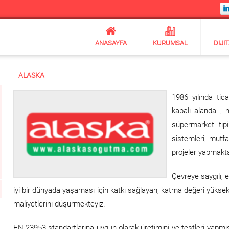
ANASAYFA
KURUMSAL
DIJI
ALASKA
1986 yılında ti
kapalı alanda , 
süpermarket tipi
sistemleri, mutfa
projeler yapmakta
Çevreye saygılı, e
iyi bir dünyada yaşaması için katkı sağlayan, katma değeri yüksek 
maliyetlerini düşürmekteyiz.
EN-23953 standartlarına uygun olarak üretimini ve testleri yapmı