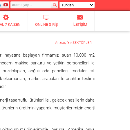
TAL 7 KAIZEN
ONLINE GIRIŞ
İLETIŞIM
Anasayfa
»
SEKTÖRLER
cari hayatına başlayan firmamız, şuan 10.000 m2
modern makine parkuru ve yetkin personelleri ile
 buzdolapları, soğuk oda panelleri, modüler raf
k ekipmanları, market arabaları ile anahtar teslimi
dır.
nerji tasarruflu ürünleri ile , gelecek nesillerin daha
ürünlerin üretimini yaparak, müşterilerimizin enerji
ş olduğumuz ürünlerimizle , Avrupa , Amerika, Asya