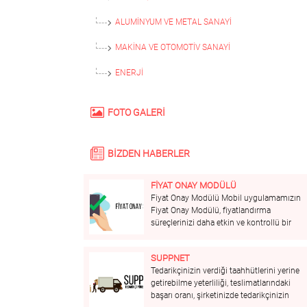
ALUMİNYUM VE METAL SANAYİ
MAKİNA VE OTOMOTİV SANAYİ
ENERJI
FOTO GALERİ
BİZDEN HABERLER
FİYAT ONAY MODÜLÜ
Fiyat Onay Modülü Mobil uygulamamızın
Fiyat Onay Modülü, fiyatlandırma
süreçlerinizi daha etkin ve kontrollü bir
şekilde yönetmenizi sağlar. Bu modül,
fiyat onay süreçlerinizi hızlandırır, hataları
SUPPNET
minimize eder ve kârlılığınızı artırmanıza
Tedarikçinizin verdiği taahhütlerini yerine
yardımcı olur. Öne Çıkan Özellikler:
getirebilme yeterliliği, teslimatlarındaki
Merkezi Yönetim: Tüm fiyat...
başarı oranı, şirketinizde tedarikçinizin