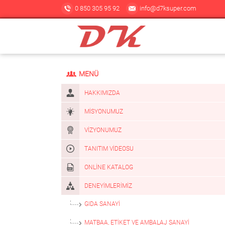
0 850 305 95 92
info@d7ksuper.com
MENÜ
HAKKIMIZDA
MISYONUMUZ
VIZYONUMUZ
TANITIM VIDEOSU
ONLINE KATALOG
DENEYIMLERIMIZ
GIDA SANAYI
MATBAA, ETIKET VE AMBALAJ SANAYI