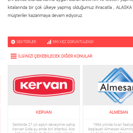
kıtalarında bir çok ülkeye yapmış olduğumuz ihracatla , ALASKA 
müşteriler kazanmaya devam ediyoruz.
SEKTÖRLER
590
KEZ GÖRÜNTÜLENDI
İLGİNİZİ ÇEKEBİLECEK DİĞER KONULAR
KERVAN
ALMESAN
Sektörde 27 yılı aşkın deneyime sahip
1994 yılında ticari faaliy
Kervan Gıda şu anda biri İstanbul, ikisi
başlayan Almesan Alümin