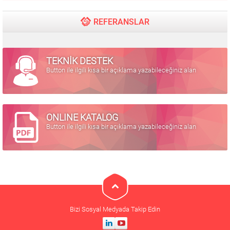
hızlıca bulabilirsiniz. Hesap Detayları:...
REFERANSLAR
TEKNİK DESTEK
Button ile ilgili kısa bir açıklama yazabileceğiniz alan
ONLINE KATALOG
Button ile ilgili kısa bir açıklama yazabileceğiniz alan
Bizi Sosyal Medyada Takip Edin