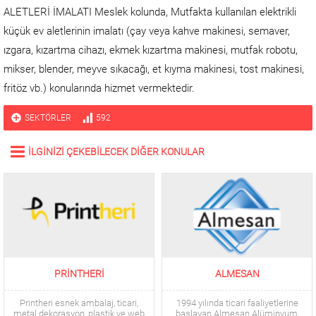
ALETLERİ İMALATI Meslek kolunda, Mutfakta kullanılan elektrikli
küçük ev aletlerinin imalatı (çay veya kahve makinesi, semaver,
ızgara, kızartma cihazı, ekmek kızartma makinesi, mutfak robotu,
mikser, blender, meyve sıkacağı, et kıyma makinesi, tost makinesi,
fritöz vb.) konularında hizmet vermektedir.
SEKTÖRLER
592
İLGİNİZİ ÇEKEBİLECEK DİĞER KONULAR
PRINTHERI
ALMESAN
Printheri esnek ambalaj, ticari,
1994 yılında ticari faaliyetlerine
metal dekorasyon, plastik ve web
başlayan Almesan Alüminyum,