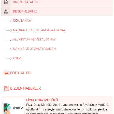
ONLINE KATALOG
DENEYIMLERIMIZ
GIDA SANAYI
MATBAA, ETIKET VE AMBALAJ SANAYI
ALUMİNYUM VE METAL SANAYİ
MAKİNA VE OTOMOTİV SANAYİ
ENERJI
FOTO GALERİ
BİZDEN HABERLER
FİYAT ONAY MODÜLÜ
Fiyat Onay Modülü Mobil uygulamamızın Fiyat Onay Modülü,
fiyatlandırma süreçlerinizi daha etkin ve kontrollü bir şekilde
yönetmenizi sağlar. Bu modül, fiyat onay süreçlerinizi