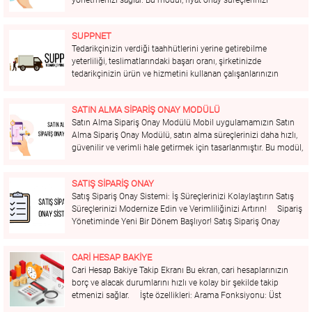
hızlandırır, hataları minimize eder ve kârlılığınızı artırmanıza
yardımcı olur. Öne Çıkan Özellikler: Merkezi Yönetim: Tüm
SUPPNET
fiyat...
Tedarikçinizin verdiği taahhütlerini yerine getirebilme
yeterliliği, teslimatlarındaki başarı oranı, şirketinizde
tedarikçinizin ürün ve hizmetini kullanan çalışanlarınızın
değerlendirmelerini, tekliflerin genel anlamda ucuz yada pahalı
ve benzeri birçok kritere göre tedarikçilerinizi
SATIN ALMA SİPARİŞ ONAY MODÜLÜ
değerlendirebileceğiniz TEK Platformu size sunuyoruz. Belge
Satın Alma Sipariş Onay Modülü Mobil uygulamamızın Satın
Kontrolleri ve Yönetimi Tedarikçileriniz için...
Alma Sipariş Onay Modülü, satın alma süreçlerinizi daha hızlı,
güvenilir ve verimli hale getirmek için tasarlanmıştır. Bu modül,
siparişlerinizi kolayca takip etmenizi, onay süreçlerini
dijitalleştirmenizi ve tedarik zincirinizi optimize etmenizi
SATIŞ SİPARİŞ ONAY
sağlar. Öne...
Satış Sipariş Onay Sistemi: İş Süreçlerinizi Kolaylaştırın Satış
Süreçlerinizi Modernize Edin ve Verimliliğinizi Artırın! Sipariş
Yönetiminde Yeni Bir Dönem Başlıyor! Satış Sipariş Onay
Sistemi ile sipariş süreçlerinizi kolaylaştırın ve iş verimliliğinizi
artırın. İşte sistemimizin sunduğu bazı avantajlar: Hızlı...
CARİ HESAP BAKİYE
Cari Hesap Bakiye Takip Ekranı Bu ekran, cari hesaplarınızın
borç ve alacak durumlarını hızlı ve kolay bir şekilde takip
etmenizi sağlar. İşte özellikleri: Arama Fonksiyonu: Üst
kısımda bulunan arama çubuğu ile istediğiniz cari hesabı