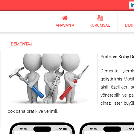
ANASAYFA
KURUMSAL
DIJI
DEMONTAJ
Pratik ve Kolay D
Demontaj işlemle
geliştirilmiş Mob
akıllı özellikler
yönetebilir ve par
cihaz, ister büy
çok daha pratik ve verimli.