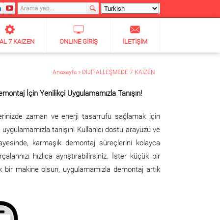
TAL 7 KAIZEN
ONLINE GIRIŞ
İLETIŞIM
Anasayfa
»
DİJİTALLEŞMEDE 7 KAIZEN
emontaj İçin Yenilikçi Uygulamamızla Tanışın!
rinizde zaman ve enerji tasarrufu sağlamak için
il uygulamamızla tanışın! Kullanıcı dostu arayüzü ve
i sayesinde, karmaşık demontaj süreçlerini kolayca
çalarınızı hızlıca ayrıştırabilirsiniz. İster küçük bir
ük bir makine olsun, uygulamamızla demontaj artık