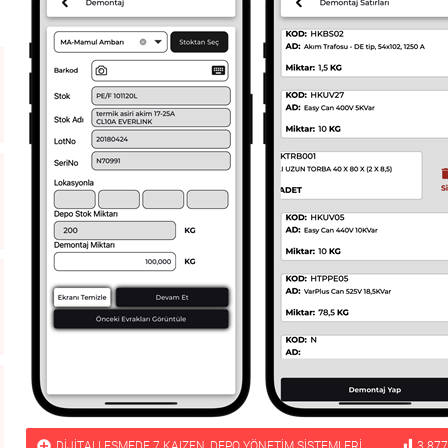
DİJİTALLEŞMEDE 7 KAIZEN
,
DEPO YÖNETIM SISTEMLERI
3.877