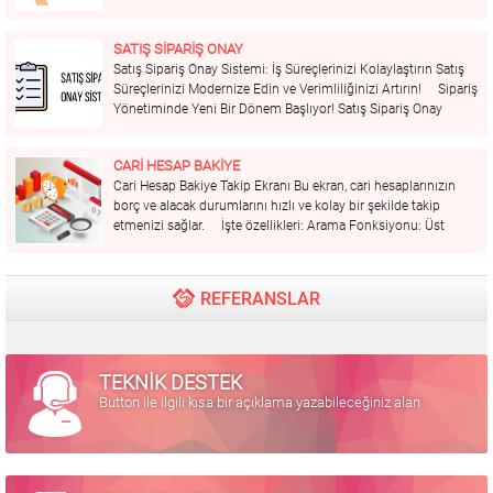
siparişlerinizi kolayca takip etmenizi, onay süreçlerini
dijitalleştirmenizi ve tedarik zincirinizi optimize etmenizi
SATIŞ SİPARİŞ ONAY
sağlar. Öne...
Satış Sipariş Onay Sistemi: İş Süreçlerinizi Kolaylaştırın Satış
Süreçlerinizi Modernize Edin ve Verimliliğinizi Artırın! Sipariş
Yönetiminde Yeni Bir Dönem Başlıyor! Satış Sipariş Onay
Sistemi ile sipariş süreçlerinizi kolaylaştırın ve iş verimliliğinizi
artırın. İşte sistemimizin sunduğu bazı avantajlar: Hızlı...
CARİ HESAP BAKİYE
Cari Hesap Bakiye Takip Ekranı Bu ekran, cari hesaplarınızın
borç ve alacak durumlarını hızlı ve kolay bir şekilde takip
etmenizi sağlar. İşte özellikleri: Arama Fonksiyonu: Üst
kısımda bulunan arama çubuğu ile istediğiniz cari hesabı
hızlıca bulabilirsiniz. Hesap Detayları:...
REFERANSLAR
TEKNİK DESTEK
Button ile ilgili kısa bir açıklama yazabileceğiniz alan