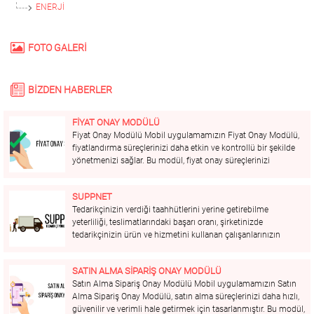
ENERJI
FOTO GALERİ
BİZDEN HABERLER
FİYAT ONAY MODÜLÜ
Fiyat Onay Modülü Mobil uygulamamızın Fiyat Onay Modülü,
fiyatlandırma süreçlerinizi daha etkin ve kontrollü bir şekilde
yönetmenizi sağlar. Bu modül, fiyat onay süreçlerinizi
hızlandırır, hataları minimize eder ve kârlılığınızı artırmanıza
yardımcı olur. Öne Çıkan Özellikler: Merkezi Yönetim: Tüm
SUPPNET
fiyat...
Tedarikçinizin verdiği taahhütlerini yerine getirebilme
yeterliliği, teslimatlarındaki başarı oranı, şirketinizde
tedarikçinizin ürün ve hizmetini kullanan çalışanlarınızın
değerlendirmelerini, tekliflerin genel anlamda ucuz yada pahalı
ve benzeri birçok kritere göre tedarikçilerinizi
SATIN ALMA SİPARİŞ ONAY MODÜLÜ
değerlendirebileceğiniz TEK Platformu size sunuyoruz. Belge
Satın Alma Sipariş Onay Modülü Mobil uygulamamızın Satın
Kontrolleri ve Yönetimi Tedarikçileriniz için...
Alma Sipariş Onay Modülü, satın alma süreçlerinizi daha hızlı,
güvenilir ve verimli hale getirmek için tasarlanmıştır. Bu modül,